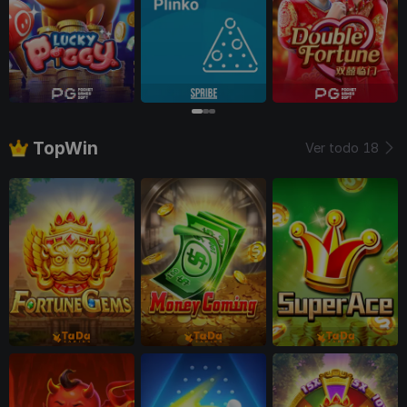
TopWin
Ver todo
18