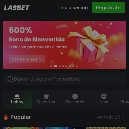
Inicia sesión
Regístrate
Buscar Juegos o Proveedores
Lobby
Favoritos
Recientes
New
Pro
Popular
Ver todo
25