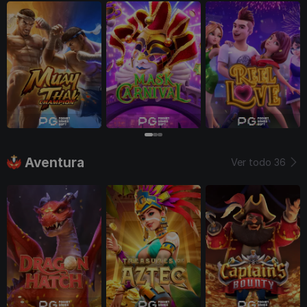
Aventura
Ver todo
36