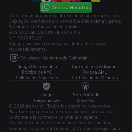
Únete a Nosotros
Operador en proceso de obtención de autorización ante 
Coljuegos, conforme a la normativa colombiana vigente.
Solicitud de autorización en trámite.
Razón Social: CACTUS FIESTA S.A.S
NIT: 902042100
El juego excesivo puede causar ludopatía. Juega 
responsablemente.
Coljuegos (Gobierno de Colombia)
Juego Responsable
Terminos y Condiciones
Politica de KYC
Politica AML
Política de Privacidad
Protección de Menores
Juego

Protección de

Responsable
Menores
© 2026 lasbet.co. Todos los derechos reservados.
Plataforma en proceso de obtención de autorización 
conforme a la normativa colombiana vigente.
El acceso y uso de este sitio web está restringido a 
personas mayores de 18 años conforme a la legislación 